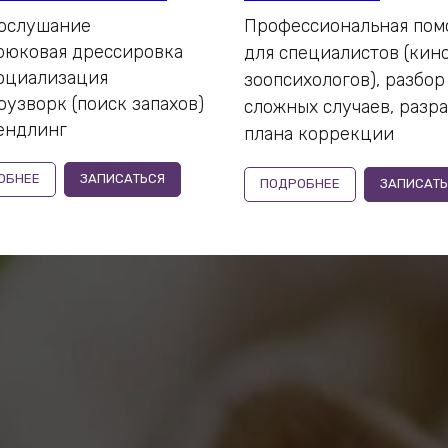
ослушание
Профессиональная по
рюковая дрессировка
для специалистов (кино
оциализация
зоопсихологов), разбор
оузворк (поиск запахов)
сложных случаев, разр
ендлинг
a
плана коррекции
ОБНЕЕ
ЗАПИСАТЬСЯ
ПОДРОБНЕЕ
ЗАПИСАТЬ